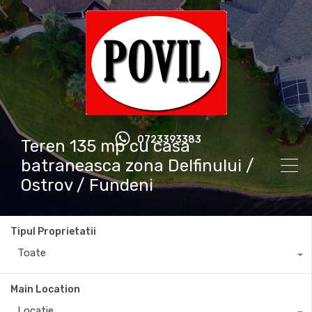
0723393383
Teren 135 mp cu casa
batraneasca zona Delfinului /
Ostrov / Fundeni
Tipul Proprietatii
Toate
Main Location
Locatie