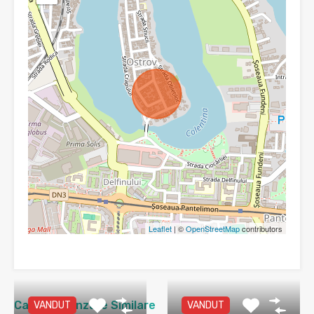
Leaflet
| ©
OpenStreetMap
contributors
Case de Vânzare Similare
VANDUT
VANDUT