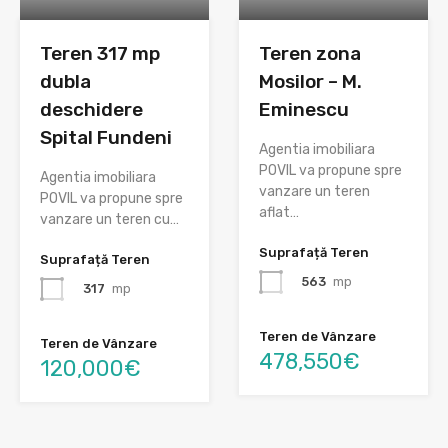
Teren 317 mp
Teren zona
dubla
Mosilor – M.
deschidere
Eminescu
Spital Fundeni
Agentia imobiliara
POVIL va propune spre
Agentia imobiliara
vanzare un teren
POVIL va propune spre
aflat…
vanzare un teren cu…
Suprafață Teren
Suprafață Teren
563
mp
317
mp
Teren de Vânzare
Teren de Vânzare
478,550€
120,000€