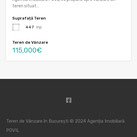
teren situat…
Suprafață Teren
447
mp
Teren de Vânzare
115,000€
Teren de Vânzare în București © 2024
Agenția Imobiliară
POVIL